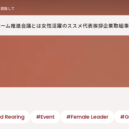
を目指して
ホーム
推進会議とは
女性活躍のススメ
代表挨拶
企業取組事
d Rearing
#Event
#Female Leader
#G