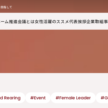
を目指して
ホーム
推進会議とは
女性活躍のススメ
代表挨拶
企業取組事
d Rearing
#Event
#Female Leader
#G