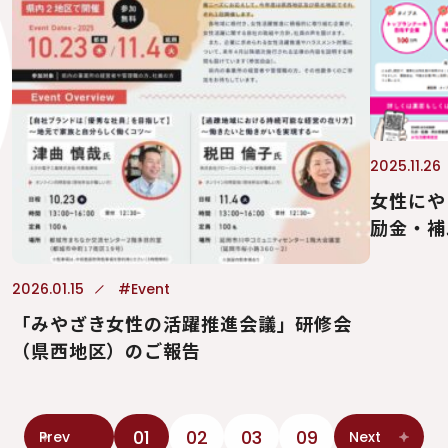
2025.11.26
女性にや
励金・補
2026.01.15
#Event
「みやざき女性の活躍推進会議」研修会
（県西地区）のご報告
01
02
03
09
Prev
Next