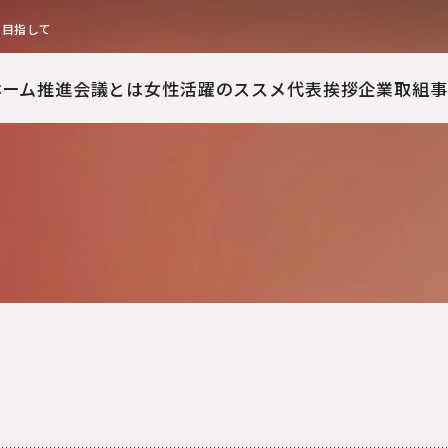
を目指して
ホーム
推進会議とは
女性活躍のススメ
代表挨拶
企業取組事
ン