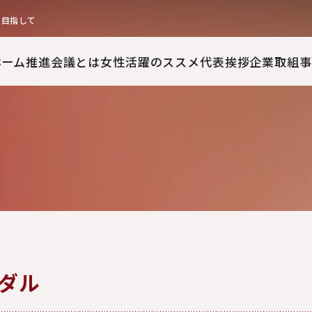
を目指して
ホーム
推進会議とは
女性活躍のススメ
代表挨拶
企業取組事
ダル