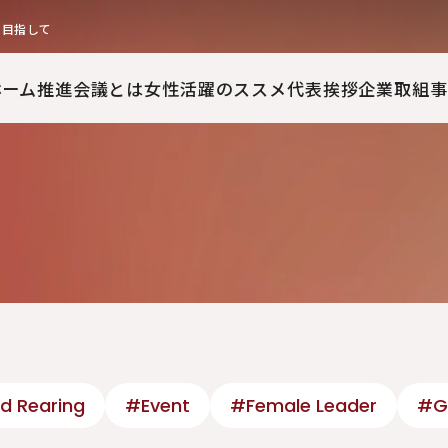
を目指して
ホーム
推進会議とは
女性活躍のススメ
代表挨拶
企業取組事
d Rearing
#Event
#Female Leader
#G