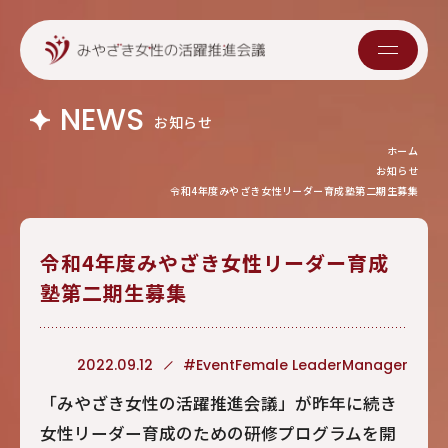
NEWS
お知らせ
ホーム
お知らせ
令和4年度みやざき女性リーダー育成塾第二期生募集
令和4年度みやざき女性リーダー育成
塾第二期生募集
2022.09.12
#EventFemale LeaderManager
「みやざき女性の活躍推進会議」が昨年に続き
女性リーダー育成のための研修プログラムを開