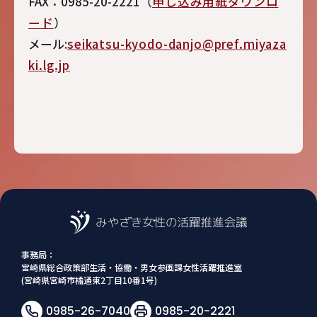
FAX：0985-20-2221（
申し込み用紙ダウンロ
ード
）
メール:
seikatsu-kyodo-danjo@pref.miyaza
ki.lg.jp
事務局：
宮崎県総合政策部生活・協働・男女参画課女性活躍推進室
(宮崎県宮崎市橘通東2丁目10番1号)
0985-26-7040
0985-20-2221